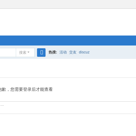
热搜:
活动
交友
discuz
搜索
搜
索
抱歉，您需要登录后才能查看
……