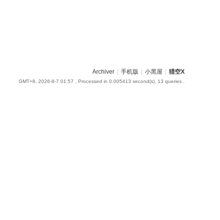
Archiver
|
手机版
|
小黑屋
|
猎空X
GMT+8, 2026-8-7 01:57
, Processed in 0.005413 second(s), 13 queries .